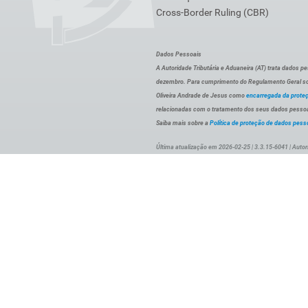
Cross-Border Ruling (CBR)
Dados Pessoais
A Autoridade Tributária e Aduaneira (AT) trata dados p
dezembro. Para cumprimento do Regulamento Geral sob
Oliveira Andrade de Jesus como
encarregada da prote
relacionadas com o tratamento dos seus dados pessoai
Saiba mais sobre a
Política de proteção de dados pess
Última atualização em 2026-02-25 | 3.3.15-6041 | Autor