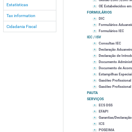
Gestão EORI /EORI
Estatísticas
OE Estabelecidos em
FORMULÁRIOS
Tax information
DIC
Formulários Aduanei
Cidadania Fiscal
Formulários IEC
IEC / ISV
Consultas IEC
Declaração Aduaneir
Declaração de Intro
Documento Administ
Documento de Acomp
Estampilhas Especiai
Gasóleo Profissional
Gasóleo Profissional
PAUTA
SERVIÇOS
ECS DSS
EFAPI
Garantias/Declaração
ICS
POSEIMA