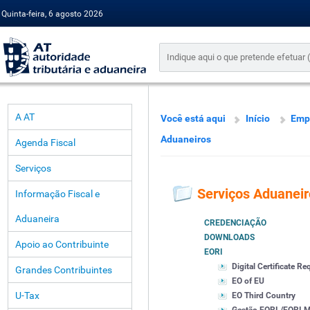
Quinta-feira, 6 agosto 2026
A AT
Você está aqui
Início
Emp
Aduaneiros
Agenda Fiscal
Serviços
Serviços Aduaneir
Informação Fiscal e
Aduaneira
CREDENCIAÇÃO
DOWNLOADS
Apoio ao Contribuinte
EORI
Digital Certificate R
Grandes Contribuintes
EO of EU
U-Tax
EO Third Country