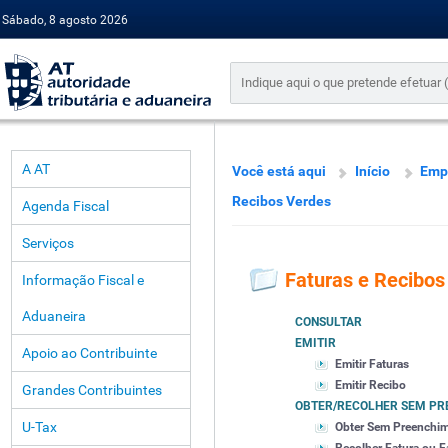
Sábado, 8 agosto 2026
A AT
Você está aqui
Início
Emp
Recibos Verdes
Agenda Fiscal
Serviços
Faturas e Recibos
Informação Fiscal e
Aduaneira
CONSULTAR
EMITIR
Apoio ao Contribuinte
Emitir Faturas
Emitir Recibo
Grandes Contribuintes
OBTER/RECOLHER SEM PR
U-Tax
Obter Sem Preenchi