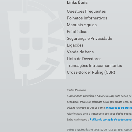
Links Úteis
Questões Frequentes
Folhetos Informativos
Manuais e guias
Estatísticas
Segurança e Privacidade
Ligações
Venda de bens
Lista de Devedores
Transações Intracomunitárias
Cross-Border Ruling (CBR)
Dados Pessoais
A Autoridade Tributária e Aduaneira (AT) trata dados p
dezembro. Para cumprimento do Regulamento Geral sob
Oliveira Andrade de Jesus como
encarregada da prote
relacionadas com o tratamento dos seus dados pessoai
Saiba mais sobre a
Política de proteção de dados pess
Última atualização em 2026-02-25 | 3.3.15-6041 | Autor