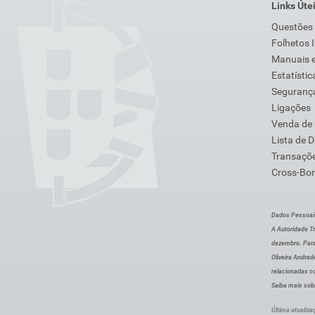
Links Úte
Questões
Folhetos 
Manuais e
Estatístic
Segurança
Ligações
Venda de
Lista de 
Transaçõe
Cross-Bor
Dados Pessoai
A Autoridade Tr
dezembro. Para
Oliveira Andra
relacionadas c
Saiba mais sob
Última atualiza