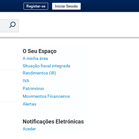
Registar-se
Iniciar Sessão
O Seu Espaço
A minha área
Situação fiscal integrada
Rendimentos (IR)
IVA
Património
Movimentos Financeiros
Alertas
Notificações Eletrónicas
Aceder