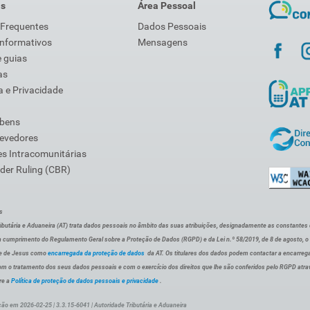
is
Área Pessoal
 Frequentes
Dados Pessoais
Informativos
Mensagens
 guias
as
 e Privacidade
 bens
Devedores
s Intracomunitárias
der Ruling (CBR)
s
ibutária e Aduaneira (AT) trata dados pessoais no âmbito das suas atribuições, designadamente as constantes do 
 cumprimento do Regulamento Geral sobre a Proteção de Dados (RGPD) e da Lei n.º 58/2019, de 8 de agosto, 
de de Jesus como
encarregada da proteção de dados
da AT. Os titulares dos dados podem contactar a encarreg
om o tratamento dos seus dados pessoais e com o exercício dos direitos que lhe são conferidos pelo RGPD atra
re a
Política de proteção de dados pessoais e privacidade
.
ção em 2026-02-25 | 3.3.15-6041 | Autoridade Tributária e Aduaneira