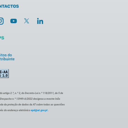
artigo 2.º, n.º 2, do Decreto-Lei n.º 118/2011, de 5 de
o Despacho n.º 13949-A/2022 designou a mestre Inês
ada da proteção de dados da AT sobre todas as questões
vés do endereço eletrónico
epd@at.gov.pt
.