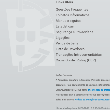
Links Úteis
Questões Frequentes
Folhetos Informativos
Manuais e guias
Estatísticas
Segurança e Privacidade
Ligações
Venda de bens
Lista de Devedores
Transações Intracomunitárias
Cross-Border Ruling (CBR)
Dados Pessoais
A Autoridade Tributária e Aduaneira (AT) trata dados p
dezembro. Para cumprimento do Regulamento Geral sob
Oliveira Andrade de Jesus como
encarregada da prote
relacionadas com o tratamento dos seus dados pessoai
Saiba mais sobre a
Política de proteção de dados pess
Última atualização em 2026-02-25 | 3.3.15-6041 | Autor