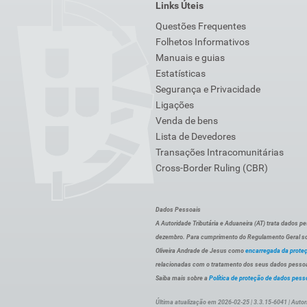
Links Úteis
Questões Frequentes
Folhetos Informativos
Manuais e guias
Estatísticas
Segurança e Privacidade
Ligações
Venda de bens
Lista de Devedores
Transações Intracomunitárias
Cross-Border Ruling (CBR)
Dados Pessoais
A Autoridade Tributária e Aduaneira (AT) trata dados p
dezembro. Para cumprimento do Regulamento Geral sob
Oliveira Andrade de Jesus como
encarregada da prote
relacionadas com o tratamento dos seus dados pessoai
Saiba mais sobre a
Política de proteção de dados pess
Última atualização em 2026-02-25 | 3.3.15-6041 | Autor