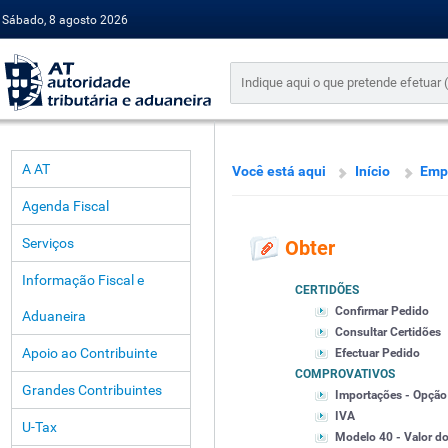
Sábado, 8 agosto 2026
A AT
Você está aqui
Início
Emp
Agenda Fiscal
Serviços
Obter
Informação Fiscal e
CERTIDÕES
Confirmar Pedido
Aduaneira
Consultar Certidões
Apoio ao Contribuinte
Efectuar Pedido
COMPROVATIVOS
Grandes Contribuintes
Importações - Opção
IVA
U-Tax
Modelo 40 - Valor do