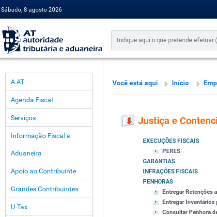
Sábado, 8 agosto 2026
A AT
Você está aqui
Início
Emp
Agenda Fiscal
Serviços
Justiça e Contenc
Informação Fiscal e
EXECUÇÕES FISCAIS
PERES
Aduaneira
GARANTIAS
Apoio ao Contribuinte
INFRAÇÕES FISCAIS
PENHORAS
Grandes Contribuintes
Entregar Retenções 
Entregar Inventários
U-Tax
Consultar Penhora d