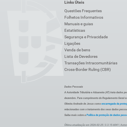
Links Úteis
Questões Frequentes
Folhetos Informativos
Manuais e guias
Estatísticas
Segurança e Privacidade
Ligações
Venda de bens
Lista de Devedores
Transações Intracomunitárias
Cross-Border Ruling (CBR)
Dados Pessoais
A Autoridade Tributária e Aduaneira (AT) trata dados p
dezembro. Para cumprimento do Regulamento Geral sob
Oliveira Andrade de Jesus como
encarregada da prote
relacionadas com o tratamento dos seus dados pessoai
Saiba mais sobre a
Política de proteção de dados pess
Última atualização em 2026-02-25 | 3.3.15-6041 | Autor