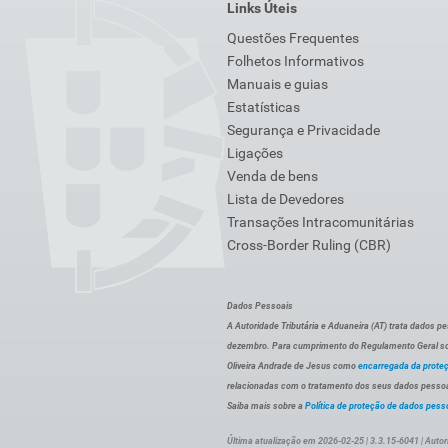
Links Úteis
Questões Frequentes
Folhetos Informativos
Manuais e guias
Estatísticas
Segurança e Privacidade
Ligações
Venda de bens
Lista de Devedores
Transações Intracomunitárias
Cross-Border Ruling (CBR)
Dados Pessoais
A Autoridade Tributária e Aduaneira (AT) trata dados p
dezembro. Para cumprimento do Regulamento Geral sob
Oliveira Andrade de Jesus como
encarregada da prote
relacionadas com o tratamento dos seus dados pessoai
Saiba mais sobre a
Política de proteção de dados pess
Última atualização em 2026-02-25 | 3.3.15-6041 | Autor