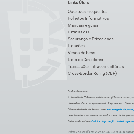
Links Úteis
Questões Frequentes
Folhetos Informativos
Manuais e guias
Estatísticas
Segurança e Privacidade
Ligações
Venda de bens
Lista de Devedores
Transações Intracomunitárias
Cross-Border Ruling (CBR)
Dados Pessoais
A Autoridade Tributária e Aduaneira (AT) trata dados p
dezembro. Para cumprimento do Regulamento Geral sob
Oliveira Andrade de Jesus como
encarregada da prote
relacionadas com o tratamento dos seus dados pessoai
Saiba mais sobre a
Política de proteção de dados pess
Última atualização em 2026-02-25 | 3.3.15-6041 | Autor