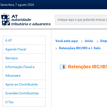
Sexta-feira, 7 agosto 2026
A AT
Você está aqui
Início
Emp
Retenções IRC/IRS e I. Selo
Agenda Fiscal
Serviços
Retenções IRC/IRS
Informação Fiscal e
Aduaneira
Apoio ao Contribuinte
Grandes Contribuintes
U-Tax