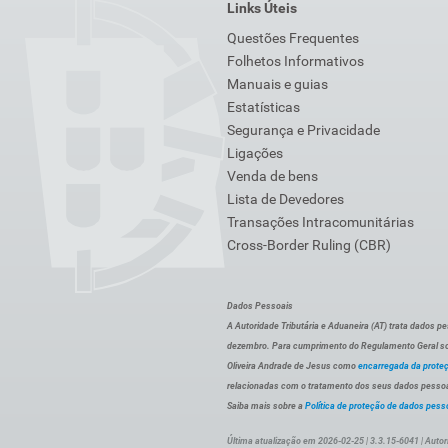
Links Úteis
Questões Frequentes
Folhetos Informativos
Manuais e guias
Estatísticas
Segurança e Privacidade
Ligações
Venda de bens
Lista de Devedores
Transações Intracomunitárias
Cross-Border Ruling (CBR)
Dados Pessoais
A Autoridade Tributária e Aduaneira (AT) trata dados p
dezembro. Para cumprimento do Regulamento Geral sob
Oliveira Andrade de Jesus como
encarregada da prote
relacionadas com o tratamento dos seus dados pessoai
Saiba mais sobre a
Política de proteção de dados pess
Última atualização em 2026-02-25 | 3.3.15-6041 | Autor