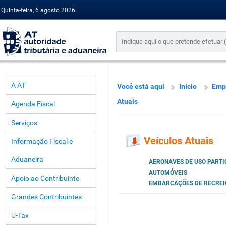
Quinta-feira, 6 agosto 2026
A AT
Você está aqui
Início
Emp
Atuais
Agenda Fiscal
Serviços
Veículos Atuais
Informação Fiscal e
Aduaneira
AERONAVES DE USO PART
AUTOMÓVEIS
Apoio ao Contribuinte
EMBARCAÇÕES DE RECREIO
Grandes Contribuintes
U-Tax