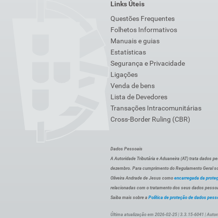
Links Úteis
Questões Frequentes
Folhetos Informativos
Manuais e guias
Estatísticas
Segurança e Privacidade
Ligações
Venda de bens
Lista de Devedores
Transações Intracomunitárias
Cross-Border Ruling (CBR)
Dados Pessoais
A Autoridade Tributária e Aduaneira (AT) trata dados p
dezembro. Para cumprimento do Regulamento Geral sob
Oliveira Andrade de Jesus como
encarregada da prote
relacionadas com o tratamento dos seus dados pessoai
Saiba mais sobre a
Política de proteção de dados pess
Última atualização em 2026-02-25 | 3.3.15-6041 | Autor