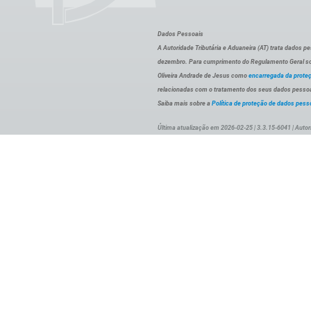
Dados Pessoais
A Autoridade Tributária e Aduaneira (AT) trata dados p
dezembro. Para cumprimento do Regulamento Geral sob
Oliveira Andrade de Jesus como
encarregada da prote
relacionadas com o tratamento dos seus dados pessoai
Saiba mais sobre a
Política de proteção de dados pess
Última atualização em 2026-02-25 | 3.3.15-6041 | Autor