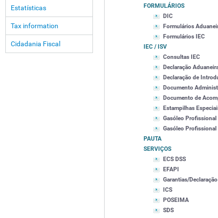
FORMULÁRIOS
Estatísticas
DIC
Tax information
Formulários Aduanei
Formulários IEC
Cidadania Fiscal
IEC / ISV
Consultas IEC
Declaração Aduaneir
Declaração de Intro
Documento Administ
Documento de Acomp
Estampilhas Especiai
Gasóleo Profissional
Gasóleo Profissional
PAUTA
SERVIÇOS
ECS DSS
EFAPI
Garantias/Declaração
ICS
POSEIMA
SDS