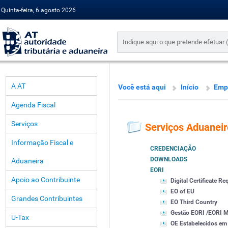
Quinta-feira, 6 agosto 2026
A AT
Você está aqui
Início
Emp
Agenda Fiscal
Serviços
Serviços Aduaneir
Informação Fiscal e
CREDENCIAÇÃO
DOWNLOADS
Aduaneira
EORI
Apoio ao Contribuinte
Digital Certificate R
EO of EU
Grandes Contribuintes
EO Third Country
Gestão EORI /EORI
U-Tax
OE Estabelecidos em