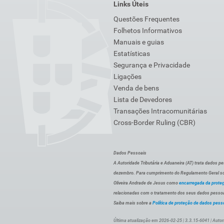
Links Úteis
Questões Frequentes
Folhetos Informativos
Manuais e guias
Estatísticas
Segurança e Privacidade
Ligações
Venda de bens
Lista de Devedores
Transações Intracomunitárias
Cross-Border Ruling (CBR)
Dados Pessoais
A Autoridade Tributária e Aduaneira (AT) trata dados p
dezembro. Para cumprimento do Regulamento Geral sob
Oliveira Andrade de Jesus como
encarregada da prote
relacionadas com o tratamento dos seus dados pessoai
Saiba mais sobre a
Política de proteção de dados pess
Última atualização em 2026-02-25 | 3.3.15-6041 | Autor