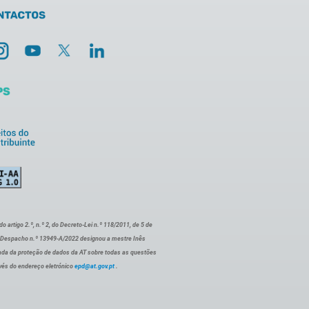
artigo 2.º, n.º 2, do Decreto-Lei n.º 118/2011, de 5 de
o Despacho n.º 13949-A/2022 designou a mestre Inês
ada da proteção de dados da AT sobre todas as questões
vés do endereço eletrónico
epd@at.gov.pt
.