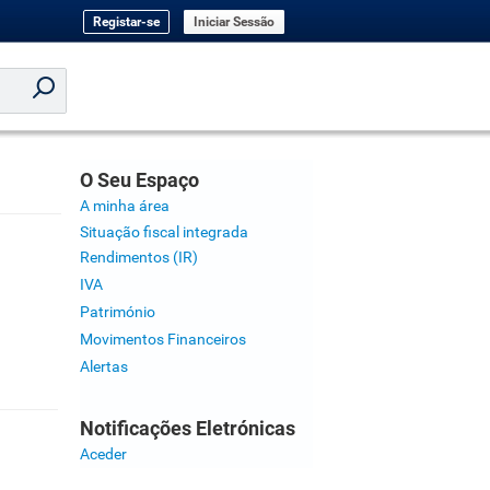
Registar-se
Iniciar Sessão
O Seu Espaço
A minha área
Situação fiscal integrada
Rendimentos (IR)
IVA
Património
Movimentos Financeiros
Alertas
Notificações Eletrónicas
Aceder