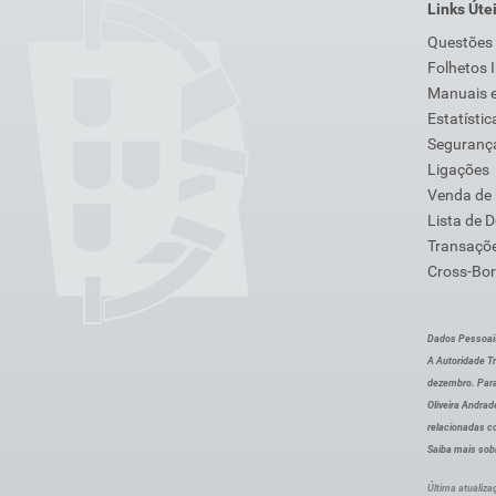
Links Úte
Questões
Folhetos 
Manuais e
Estatístic
Segurança
Ligações
Venda de
Lista de 
Transaçõe
Cross-Bor
Dados Pessoai
A Autoridade Tr
dezembro. Para
Oliveira Andra
relacionadas c
Saiba mais sob
Última atualiza