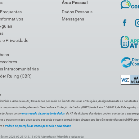
is
Área Pessoal
 Frequentes
Dados Pessoais
Informativos
Mensagens
 guias
as
 e Privacidade
 bens
Devedores
s Intracomunitárias
der Ruling (CBR)
s
ibutária e Aduaneira (AT) trata dados pessoais no âmbito das suas atribuições, designadamente as constantes do 
 cumprimento do Regulamento Geral sobre a Proteção de Dados (RGPD) e da Lei n.º 58/2019, de 8 de agosto, 
de de Jesus como
encarregada da proteção de dados
da AT. Os titulares dos dados podem contactar a encarreg
om o tratamento dos seus dados pessoais e com o exercício dos direitos que lhe são conferidos pelo RGPD atra
re a
Política de proteção de dados pessoais e privacidade
.
ção em 2026-02-25 | 3.3.15-6041 | Autoridade Tributária e Aduaneira