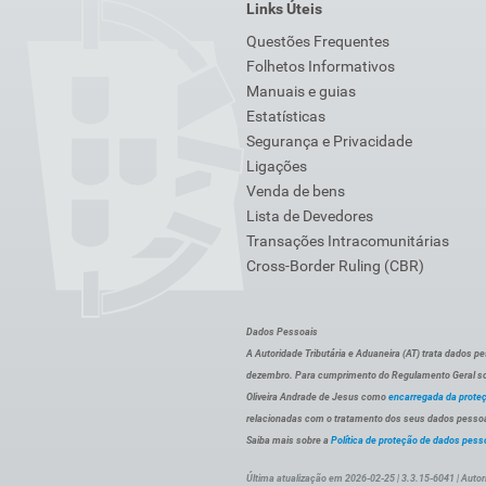
Links Úteis
Questões Frequentes
Folhetos Informativos
Manuais e guias
Estatísticas
Segurança e Privacidade
Ligações
Venda de bens
Lista de Devedores
Transações Intracomunitárias
Cross-Border Ruling (CBR)
Dados Pessoais
A Autoridade Tributária e Aduaneira (AT) trata dados p
dezembro. Para cumprimento do Regulamento Geral sob
Oliveira Andrade de Jesus como
encarregada da prote
relacionadas com o tratamento dos seus dados pessoai
Saiba mais sobre a
Política de proteção de dados pess
Última atualização em 2026-02-25 | 3.3.15-6041 | Autor