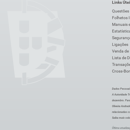
Links Úte
Questões
Folhetos 
Manuais e
Estatístic
Segurança
Ligações
Venda de
Lista de 
Transaçõe
Cross-Bor
Dados Pessoai
A Autoridade Tr
dezembro. Para
Oliveira Andra
relacionadas c
Saiba mais sob
Última atualiza