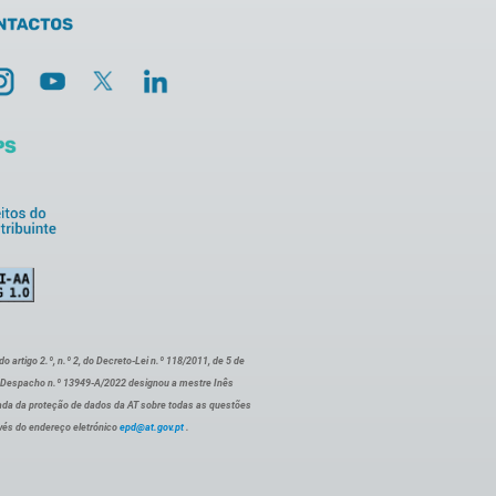
artigo 2.º, n.º 2, do Decreto-Lei n.º 118/2011, de 5 de
o Despacho n.º 13949-A/2022 designou a mestre Inês
ada da proteção de dados da AT sobre todas as questões
vés do endereço eletrónico
epd@at.gov.pt
.