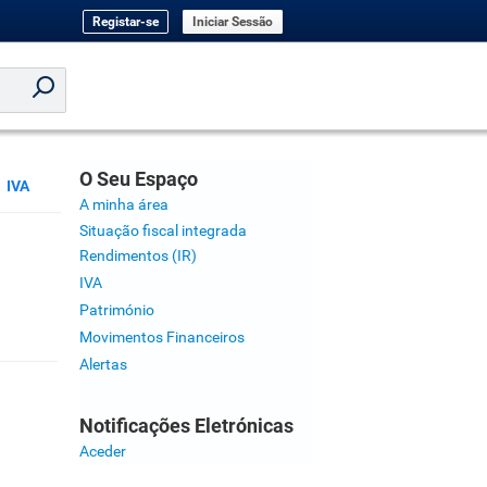
Registar-se
Iniciar Sessão
O Seu Espaço
IVA
A minha área
Situação fiscal integrada
Rendimentos (IR)
IVA
Património
Movimentos Financeiros
Alertas
Notificações Eletrónicas
Aceder