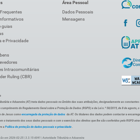
is
Área Pessoal
 Frequentes
Dados Pessoais
Informativos
Mensagens
 guias
as
 e Privacidade
 bens
Devedores
s Intracomunitárias
der Ruling (CBR)
s
ibutária e Aduaneira (AT) trata dados pessoais no âmbito das suas atribuições, designadamente as constantes do 
 cumprimento do Regulamento Geral sobre a Proteção de Dados (RGPD) e da Lei n.º 58/2019, de 8 de agosto, 
de de Jesus como
encarregada da proteção de dados
da AT. Os titulares dos dados podem contactar a encarreg
om o tratamento dos seus dados pessoais e com o exercício dos direitos que lhe são conferidos pelo RGPD atra
re a
Política de proteção de dados pessoais e privacidade
.
ção em 2026-02-25 | 3.3.15-6041 | Autoridade Tributária e Aduaneira