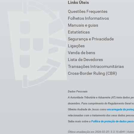
Links Úteis
Questões Frequentes
Folhetos Informativos
Manuais e guias
Estatísticas
Segurança e Privacidade
Ligações
Venda de bens
Lista de Devedores
Transações Intracomunitárias
Cross-Border Ruling (CBR)
Dados Pessoais
A Autoridade Tributária e Aduaneira (AT) trata dados p
dezembro. Para cumprimento do Regulamento Geral sob
Oliveira Andrade de Jesus como
encarregada da prote
relacionadas com o tratamento dos seus dados pessoai
Saiba mais sobre a
Política de proteção de dados pess
Última atualização em 2026-02-25 | 3.3.15-6041 | Autor