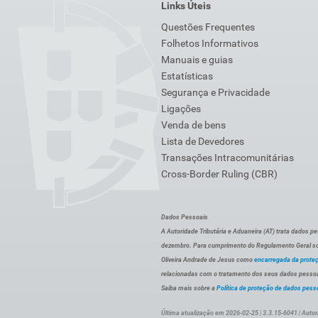
Links Úteis
Questões Frequentes
Folhetos Informativos
Manuais e guias
Estatísticas
Segurança e Privacidade
Ligações
Venda de bens
Lista de Devedores
Transações Intracomunitárias
Cross-Border Ruling (CBR)
Dados Pessoais
A Autoridade Tributária e Aduaneira (AT) trata dados p
dezembro. Para cumprimento do Regulamento Geral sob
Oliveira Andrade de Jesus como
encarregada da prote
relacionadas com o tratamento dos seus dados pessoai
Saiba mais sobre a
Política de proteção de dados pess
Última atualização em 2026-02-25 | 3.3.15-6041 | Autor