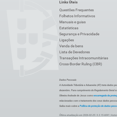
Links Úteis
Questões Frequentes
Folhetos Informativos
Manuais e guias
Estatísticas
Segurança e Privacidade
Ligações
Venda de bens
Lista de Devedores
Transações Intracomunitárias
Cross-Border Ruling (CBR)
Dados Pessoais
A Autoridade Tributária e Aduaneira (AT) trata dados p
dezembro. Para cumprimento do Regulamento Geral sob
Oliveira Andrade de Jesus como
encarregada da prote
relacionadas com o tratamento dos seus dados pessoai
Saiba mais sobre a
Política de proteção de dados pess
Última atualização em 2026-02-25 | 3.3.15-6041 | Autor