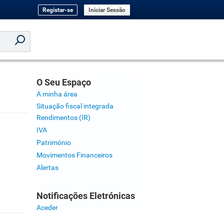
Registar-se
Iniciar Sessão
O Seu Espaço
A minha área
Situação fiscal integrada
Rendimentos (IR)
IVA
Património
Movimentos Financeiros
Alertas
Notificações Eletrónicas
Aceder