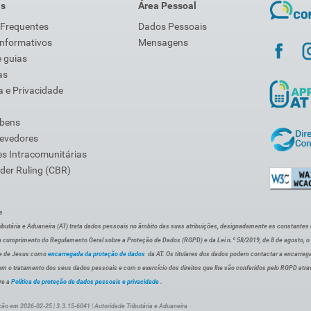
is
Área Pessoal
 Frequentes
Dados Pessoais
Informativos
Mensagens
 guias
as
 e Privacidade
 bens
Devedores
s Intracomunitárias
der Ruling (CBR)
s
ibutária e Aduaneira (AT) trata dados pessoais no âmbito das suas atribuições, designadamente as constantes do 
 cumprimento do Regulamento Geral sobre a Proteção de Dados (RGPD) e da Lei n.º 58/2019, de 8 de agosto, 
de de Jesus como
encarregada da proteção de dados
da AT. Os titulares dos dados podem contactar a encarreg
om o tratamento dos seus dados pessoais e com o exercício dos direitos que lhe são conferidos pelo RGPD atra
re a
Política de proteção de dados pessoais e privacidade
.
ção em 2026-02-25 | 3.3.15-6041 | Autoridade Tributária e Aduaneira