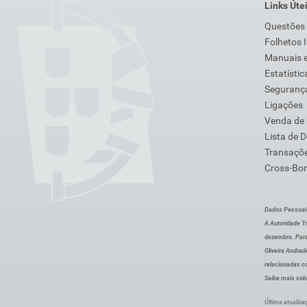
Links Úte
Questões
Folhetos 
Manuais e
Estatístic
Segurança
Ligações
Venda de
Lista de 
Transaçõe
Cross-Bor
Dados Pessoai
A Autoridade Tr
dezembro. Para
Oliveira Andra
relacionadas c
Saiba mais sob
Última atualiza