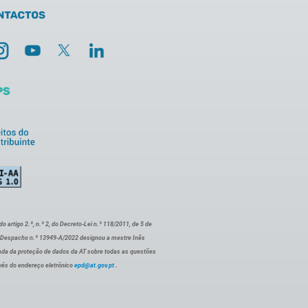
artigo 2.º, n.º 2, do Decreto-Lei n.º 118/2011, de 5 de
o Despacho n.º 13949-A/2022 designou a mestre Inês
ada da proteção de dados da AT sobre todas as questões
vés do endereço eletrónico
epd@at.gov.pt
.