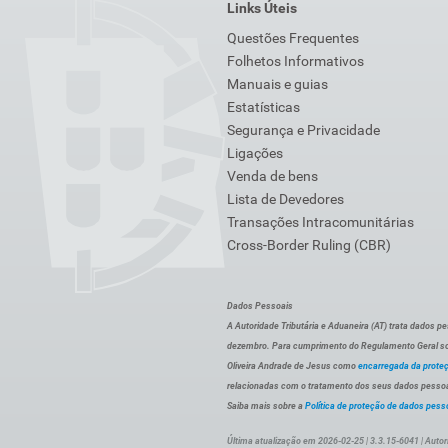
Links Úteis
Questões Frequentes
Folhetos Informativos
Manuais e guias
Estatísticas
Segurança e Privacidade
Ligações
Venda de bens
Lista de Devedores
Transações Intracomunitárias
Cross-Border Ruling (CBR)
Dados Pessoais
A Autoridade Tributária e Aduaneira (AT) trata dados p
dezembro. Para cumprimento do Regulamento Geral sob
Oliveira Andrade de Jesus como
encarregada da prote
relacionadas com o tratamento dos seus dados pessoai
Saiba mais sobre a
Política de proteção de dados pess
Última atualização em 2026-02-25 | 3.3.15-6041 | Autor