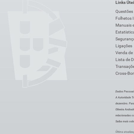
Links Úte
Questões
Folhetos 
Manuais e
Estatístic
Segurança
Ligações
Venda de
Lista de 
Transaçõe
Cross-Bor
Dados Pessoai
A Autoridade Tr
dezembro. Para
Oliveira Andra
relacionadas c
Saiba mais sob
Última atualiza