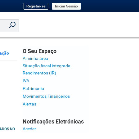
Registar-se
Iniciar Sessão
O Seu Espaço
ação
A minha área
Situação fiscal integrada
Rendimentos (IR)
IVA
Património
Movimentos Financeiros
Alertas
Notificações Eletrónicas
Aceder
CADOS NO