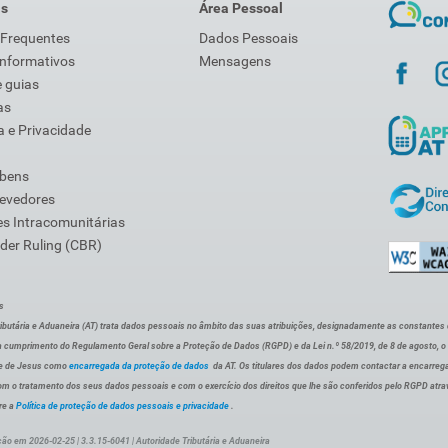
is
Área Pessoal
 Frequentes
Dados Pessoais
Informativos
Mensagens
 guias
as
 e Privacidade
 bens
Devedores
s Intracomunitárias
der Ruling (CBR)
s
ibutária e Aduaneira (AT) trata dados pessoais no âmbito das suas atribuições, designadamente as constantes do 
 cumprimento do Regulamento Geral sobre a Proteção de Dados (RGPD) e da Lei n.º 58/2019, de 8 de agosto, 
de de Jesus como
encarregada da proteção de dados
da AT. Os titulares dos dados podem contactar a encarreg
om o tratamento dos seus dados pessoais e com o exercício dos direitos que lhe são conferidos pelo RGPD atra
re a
Política de proteção de dados pessoais e privacidade
.
ção em 2026-02-25 | 3.3.15-6041 | Autoridade Tributária e Aduaneira