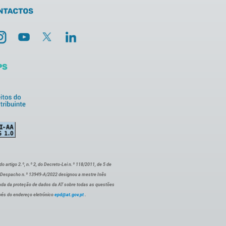
artigo 2.º, n.º 2, do Decreto-Lei n.º 118/2011, de 5 de
o Despacho n.º 13949-A/2022 designou a mestre Inês
ada da proteção de dados da AT sobre todas as questões
vés do endereço eletrónico
epd@at.gov.pt
.