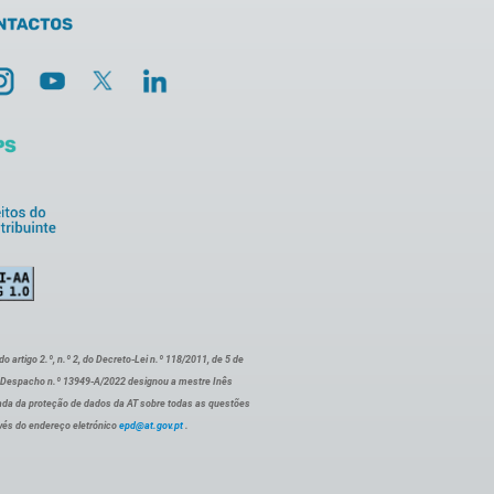
artigo 2.º, n.º 2, do Decreto-Lei n.º 118/2011, de 5 de
o Despacho n.º 13949-A/2022 designou a mestre Inês
ada da proteção de dados da AT sobre todas as questões
vés do endereço eletrónico
epd@at.gov.pt
.