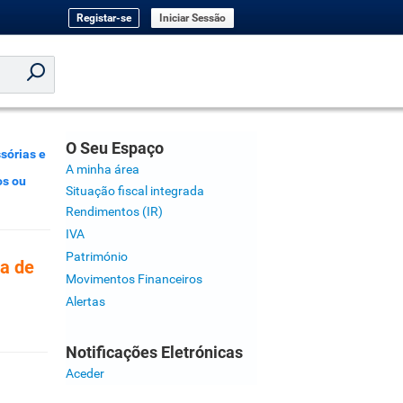
Registar-se
Iniciar Sessão
O Seu Espaço
sórias e
A minha área
os ou
Situação fiscal integrada
Rendimentos (IR)
IVA
Património
a de
Movimentos Financeiros
Alertas
Notificações Eletrónicas
Aceder