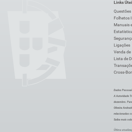
Links Úte
Questões
Folhetos 
Manuais e
Estatístic
Segurança
Ligações
Venda de
Lista de 
Transaçõe
Cross-Bor
Dados Pessoai
A Autoridade Tr
dezembro. Para
Oliveira Andra
relacionadas c
Saiba mais sob
Última atualiza