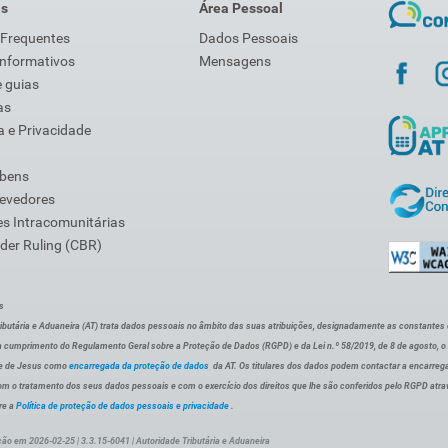
is
Área Pessoal
 Frequentes
Dados Pessoais
Informativos
Mensagens
 guias
as
 e Privacidade
 bens
Devedores
s Intracomunitárias
der Ruling (CBR)
s
ibutária e Aduaneira (AT) trata dados pessoais no âmbito das suas atribuições, designadamente as constantes do 
 cumprimento do Regulamento Geral sobre a Proteção de Dados (RGPD) e da Lei n.º 58/2019, de 8 de agosto, 
de de Jesus como
encarregada da proteção de dados
da AT. Os titulares dos dados podem contactar a encarreg
om o tratamento dos seus dados pessoais e com o exercício dos direitos que lhe são conferidos pelo RGPD atra
re a
Política de proteção de dados pessoais e privacidade
.
ção em 2026-02-25 | 3.3.15-6041 | Autoridade Tributária e Aduaneira