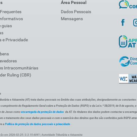
is
Área Pessoal
 Frequentes
Dados Pessoais
Informativos
Mensagens
 guias
as
 e Privacidade
 bens
Devedores
s Intracomunitárias
der Ruling (CBR)
s
ibutária e Aduaneira (AT) trata dados pessoais no âmbito das suas atribuições, designadamente as constantes do 
 cumprimento do Regulamento Geral sobre a Proteção de Dados (RGPD) e da Lei n.º 58/2019, de 8 de agosto, 
de de Jesus como
encarregada da proteção de dados
da AT. Os titulares dos dados podem contactar a encarreg
om o tratamento dos seus dados pessoais e com o exercício dos direitos que lhe são conferidos pelo RGPD atra
re a
Política de proteção de dados pessoais e privacidade
.
ção em 2026-02-25 | 3.3.15-6041 | Autoridade Tributária e Aduaneira