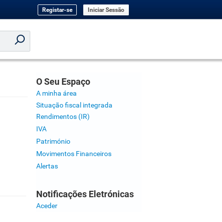
Registar-se
Iniciar Sessão
O Seu Espaço
A minha área
Situação fiscal integrada
Rendimentos (IR)
IVA
Património
Movimentos Financeiros
Alertas
Notificações Eletrónicas
Aceder