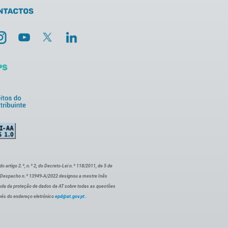
artigo 2.º, n.º 2, do Decreto-Lei n.º 118/2011, de 5 de
o Despacho n.º 13949-A/2022 designou a mestre Inês
ada da proteção de dados da AT sobre todas as questões
vés do endereço eletrónico
epd@at.gov.pt
.