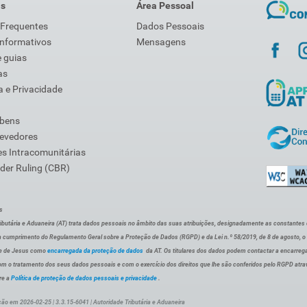
is
Área Pessoal
 Frequentes
Dados Pessoais
Informativos
Mensagens
 guias
as
 e Privacidade
 bens
Devedores
s Intracomunitárias
der Ruling (CBR)
s
ibutária e Aduaneira (AT) trata dados pessoais no âmbito das suas atribuições, designadamente as constantes do 
 cumprimento do Regulamento Geral sobre a Proteção de Dados (RGPD) e da Lei n.º 58/2019, de 8 de agosto, 
de de Jesus como
encarregada da proteção de dados
da AT. Os titulares dos dados podem contactar a encarreg
om o tratamento dos seus dados pessoais e com o exercício dos direitos que lhe são conferidos pelo RGPD atra
re a
Política de proteção de dados pessoais e privacidade
.
ção em 2026-02-25 | 3.3.15-6041 | Autoridade Tributária e Aduaneira