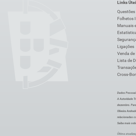
Links Úte
Questões
Folhetos 
Manuais e
Estatístic
Segurança
Ligações
Venda de
Lista de 
Transaçõe
Cross-Bor
Dados Pessoai
A Autoridade Tr
dezembro. Para
Oliveira Andra
relacionadas c
Saiba mais sob
Última atualiza