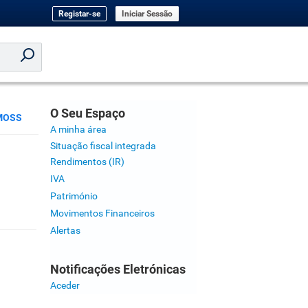
Registar-se
Iniciar Sessão
O Seu Espaço
MOSS
A minha área
Situação fiscal integrada
Rendimentos (IR)
IVA
Património
Movimentos Financeiros
Alertas
Notificações Eletrónicas
Aceder