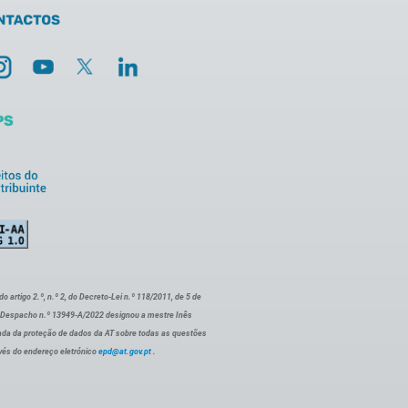
artigo 2.º, n.º 2, do Decreto-Lei n.º 118/2011, de 5 de
o Despacho n.º 13949-A/2022 designou a mestre Inês
ada da proteção de dados da AT sobre todas as questões
vés do endereço eletrónico
epd@at.gov.pt
.