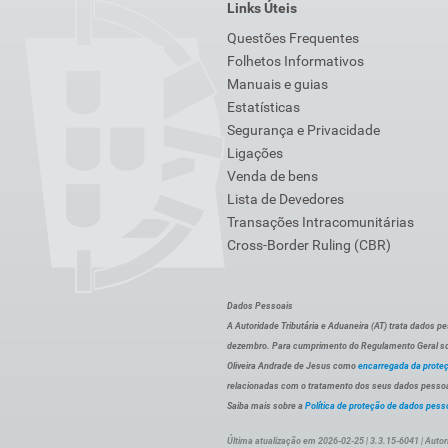
Links Úteis
Questões Frequentes
Folhetos Informativos
Manuais e guias
Estatísticas
Segurança e Privacidade
Ligações
Venda de bens
Lista de Devedores
Transações Intracomunitárias
Cross-Border Ruling (CBR)
Dados Pessoais
A Autoridade Tributária e Aduaneira (AT) trata dados p
dezembro. Para cumprimento do Regulamento Geral sob
Oliveira Andrade de Jesus como
encarregada da prote
relacionadas com o tratamento dos seus dados pessoai
Saiba mais sobre a
Política de proteção de dados pess
Última atualização em 2026-02-25 | 3.3.15-6041 | Autor