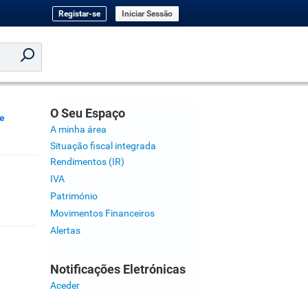
Registar-se
Iniciar Sessão
O Seu Espaço
 e
A minha área
Situação fiscal integrada
Rendimentos (IR)
IVA
Património
Movimentos Financeiros
Alertas
Notificações Eletrónicas
Aceder