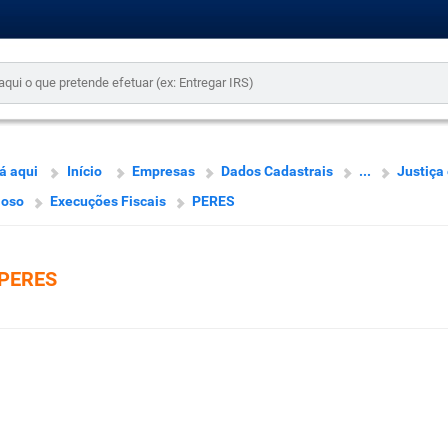
á aqui
Início
Empresas
Dados Cadastrais
...
Justiça
ioso
Execuções Fiscais
PERES
PERES