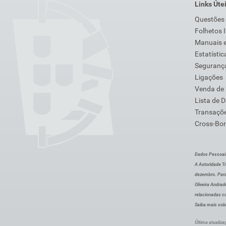
Links Úte
Questões
Folhetos 
Manuais e
Estatístic
Segurança
Ligações
Venda de
Lista de 
Transaçõe
Cross-Bor
Dados Pessoai
A Autoridade Tr
dezembro. Para
Oliveira Andra
relacionadas c
Saiba mais sob
Última atualiza