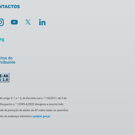
artigo 2.º, n.º 2, do Decreto-Lei n.º 118/2011, de 5 de
o Despacho n.º 13949-A/2022 designou a mestre Inês
ada da proteção de dados da AT sobre todas as questões
vés do endereço eletrónico
epd@at.gov.pt
.