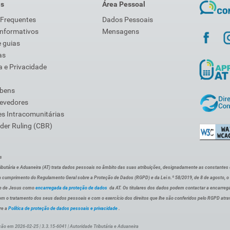
is
Área Pessoal
 Frequentes
Dados Pessoais
Informativos
Mensagens
 guias
as
 e Privacidade
 bens
Devedores
s Intracomunitárias
der Ruling (CBR)
s
ibutária e Aduaneira (AT) trata dados pessoais no âmbito das suas atribuições, designadamente as constantes do 
 cumprimento do Regulamento Geral sobre a Proteção de Dados (RGPD) e da Lei n.º 58/2019, de 8 de agosto, 
de de Jesus como
encarregada da proteção de dados
da AT. Os titulares dos dados podem contactar a encarreg
om o tratamento dos seus dados pessoais e com o exercício dos direitos que lhe são conferidos pelo RGPD atra
re a
Política de proteção de dados pessoais e privacidade
.
ção em 2026-02-25 | 3.3.15-6041 | Autoridade Tributária e Aduaneira