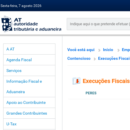
Sexta-feira, 7 agosto 2026
A AT
Você está aqui
Início
Emp
Contencioso
Execuções Fiscai
Agenda Fiscal
Serviços
Execuções Fiscais
Informação Fiscal e
Aduaneira
PERES
Apoio ao Contribuinte
Grandes Contribuintes
U-Tax