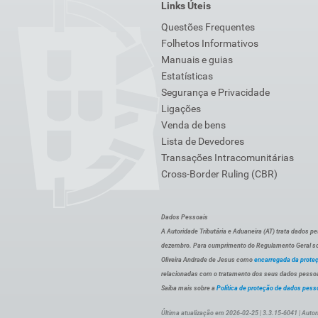
Links Úteis
Questões Frequentes
Folhetos Informativos
Manuais e guias
Estatísticas
Segurança e Privacidade
Ligações
Venda de bens
Lista de Devedores
Transações Intracomunitárias
Cross-Border Ruling (CBR)
Dados Pessoais
A Autoridade Tributária e Aduaneira (AT) trata dados p
dezembro. Para cumprimento do Regulamento Geral sob
Oliveira Andrade de Jesus como
encarregada da prote
relacionadas com o tratamento dos seus dados pessoai
Saiba mais sobre a
Política de proteção de dados pess
Última atualização em 2026-02-25 | 3.3.15-6041 | Autor