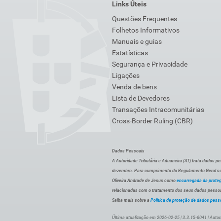
Links Úteis
Questões Frequentes
Folhetos Informativos
Manuais e guias
Estatísticas
Segurança e Privacidade
Ligações
Venda de bens
Lista de Devedores
Transações Intracomunitárias
Cross-Border Ruling (CBR)
Dados Pessoais
A Autoridade Tributária e Aduaneira (AT) trata dados p
dezembro. Para cumprimento do Regulamento Geral sob
Oliveira Andrade de Jesus como
encarregada da prote
relacionadas com o tratamento dos seus dados pessoai
Saiba mais sobre a
Política de proteção de dados pess
Última atualização em 2026-02-25 | 3.3.15-6041 | Autor