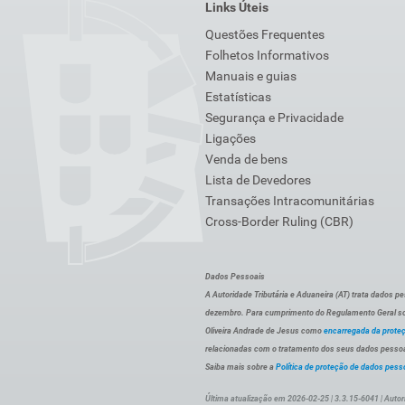
Links Úteis
Questões Frequentes
Folhetos Informativos
Manuais e guias
Estatísticas
Segurança e Privacidade
Ligações
Venda de bens
Lista de Devedores
Transações Intracomunitárias
Cross-Border Ruling (CBR)
Dados Pessoais
A Autoridade Tributária e Aduaneira (AT) trata dados p
dezembro. Para cumprimento do Regulamento Geral sob
Oliveira Andrade de Jesus como
encarregada da prote
relacionadas com o tratamento dos seus dados pessoai
Saiba mais sobre a
Política de proteção de dados pess
Última atualização em 2026-02-25 | 3.3.15-6041 | Autor