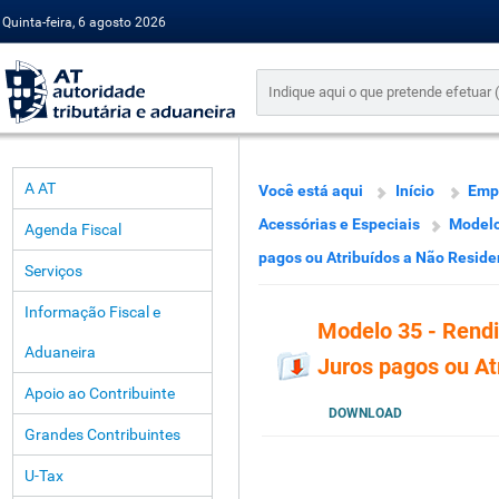
Quinta-feira, 6 agosto 2026
A AT
Você está aqui
Início
Emp
Acessórias e Especiais
Modelo
Agenda Fiscal
pagos ou Atribuídos a Não Reside
Serviços
Informação Fiscal e
Modelo 35 - Rend
Aduaneira
Juros pagos ou At
Apoio ao Contribuinte
DOWNLOAD
Grandes Contribuintes
U-Tax