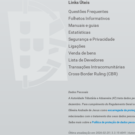
Links Úteis
Questões Frequentes
Folhetos Informativos
Manuais e guias
Estatísticas
Segurança e Privacidade
Ligações
Venda de bens
Lista de Devedores
Transações Intracomunitárias
Cross-Border Ruling (CBR)
Dados Pessoais
A Autoridade Tributária e Aduaneira (AT) trata dados p
dezembro. Para cumprimento do Regulamento Geral sob
Oliveira Andrade de Jesus como
encarregada da prote
relacionadas com o tratamento dos seus dados pessoai
Saiba mais sobre a
Política de proteção de dados pess
Última atualização em 2026-02-25 | 3.3.15-6041 | Autor