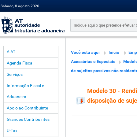
Sábado, 8 agosto 2026
A AT
Você está aqui
Início
Emp
Acessórias e Especiais
Modelo
Agenda Fiscal
de sujeitos passivos não resident
Serviços
Informação Fiscal e
Modelo 30 - Rend
Aduaneira
disposição de suj
Apoio ao Contribuinte
Grandes Contribuintes
U-Tax