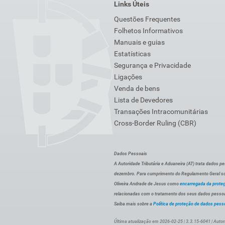
Links Úteis
Questões Frequentes
Folhetos Informativos
Manuais e guias
Estatísticas
Segurança e Privacidade
Ligações
Venda de bens
Lista de Devedores
Transações Intracomunitárias
Cross-Border Ruling (CBR)
Dados Pessoais
A Autoridade Tributária e Aduaneira (AT) trata dados p
dezembro. Para cumprimento do Regulamento Geral sob
Oliveira Andrade de Jesus como
encarregada da prote
relacionadas com o tratamento dos seus dados pessoai
Saiba mais sobre a
Política de proteção de dados pess
Última atualização em 2026-02-25 | 3.3.15-6041 | Autor