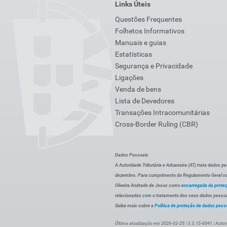
Links Úteis
Questões Frequentes
Folhetos Informativos
Manuais e guias
Estatísticas
Segurança e Privacidade
Ligações
Venda de bens
Lista de Devedores
Transações Intracomunitárias
Cross-Border Ruling (CBR)
Dados Pessoais
A Autoridade Tributária e Aduaneira (AT) trata dados p
dezembro. Para cumprimento do Regulamento Geral sob
Oliveira Andrade de Jesus como
encarregada da prote
relacionadas com o tratamento dos seus dados pessoai
Saiba mais sobre a
Política de proteção de dados pess
Última atualização em 2026-02-25 | 3.3.15-6041 | Autor