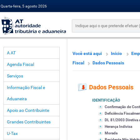
Quarta-feira, 5 agosto 2026
A AT
Você está aqui
Início
Emp
Fiscal
Dados Pessoais
Agenda Fiscal
Serviços
Dados Pessoais
Informação Fiscal e
Aduaneira
IDENTIFICAÇÃO
Confirmação de Cont
Apoio ao Contribuinte
Deficiência Fiscalme
DL 81/2003 Diretiva
Grandes Contribuintes
Herança Indivisa
U-Tax
Morada
Residente Não Habitu