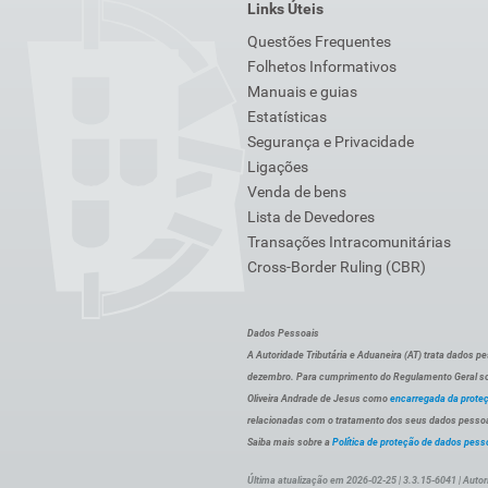
Links Úteis
Questões Frequentes
Folhetos Informativos
Manuais e guias
Estatísticas
Segurança e Privacidade
Ligações
Venda de bens
Lista de Devedores
Transações Intracomunitárias
Cross-Border Ruling (CBR)
Dados Pessoais
A Autoridade Tributária e Aduaneira (AT) trata dados p
dezembro. Para cumprimento do Regulamento Geral sob
Oliveira Andrade de Jesus como
encarregada da prote
relacionadas com o tratamento dos seus dados pessoai
Saiba mais sobre a
Política de proteção de dados pess
Última atualização em 2026-02-25 | 3.3.15-6041 | Autor