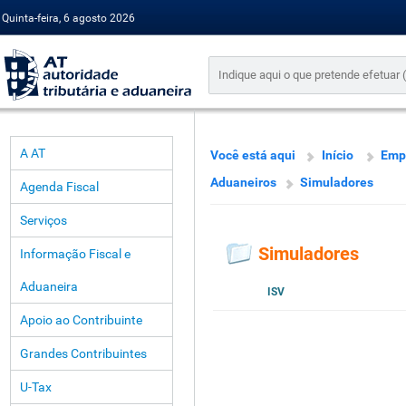
Quinta-feira, 6 agosto 2026
A AT
Você está aqui
Início
Emp
Aduaneiros
Simuladores
Agenda Fiscal
Serviços
Simuladores
Informação Fiscal e
Aduaneira
ISV
Apoio ao Contribuinte
Grandes Contribuintes
U-Tax