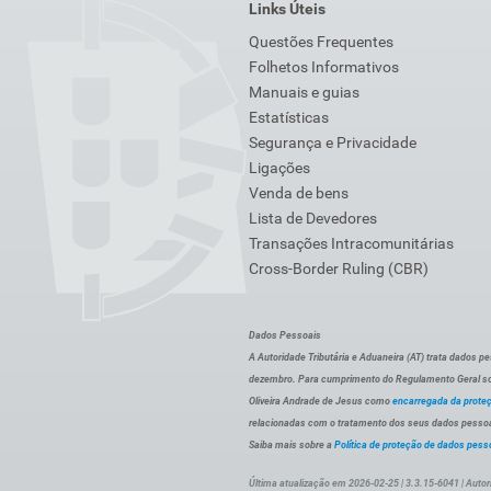
Links Úteis
Questões Frequentes
Folhetos Informativos
Manuais e guias
Estatísticas
Segurança e Privacidade
Ligações
Venda de bens
Lista de Devedores
Transações Intracomunitárias
Cross-Border Ruling (CBR)
Dados Pessoais
A Autoridade Tributária e Aduaneira (AT) trata dados p
dezembro. Para cumprimento do Regulamento Geral sob
Oliveira Andrade de Jesus como
encarregada da prote
relacionadas com o tratamento dos seus dados pessoai
Saiba mais sobre a
Política de proteção de dados pess
Última atualização em 2026-02-25 | 3.3.15-6041 | Autor