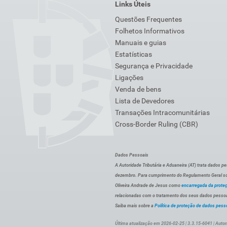
Links Úteis
Questões Frequentes
Folhetos Informativos
Manuais e guias
Estatísticas
Segurança e Privacidade
Ligações
Venda de bens
Lista de Devedores
Transações Intracomunitárias
Cross-Border Ruling (CBR)
Dados Pessoais
A Autoridade Tributária e Aduaneira (AT) trata dados p
dezembro. Para cumprimento do Regulamento Geral sob
Oliveira Andrade de Jesus como
encarregada da prote
relacionadas com o tratamento dos seus dados pessoai
Saiba mais sobre a
Política de proteção de dados pess
Última atualização em 2026-02-25 | 3.3.15-6041 | Autor