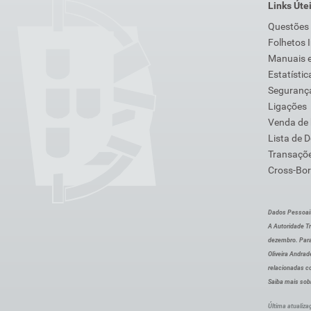
Links Úte
Questões
Folhetos 
Manuais e
Estatístic
Segurança
Ligações
Venda de
Lista de 
Transaçõe
Cross-Bor
Dados Pessoai
A Autoridade Tr
dezembro. Para
Oliveira Andra
relacionadas c
Saiba mais sob
Última atualiza