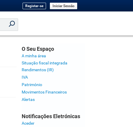
Registar-se
Iniciar Sessão
O Seu Espaço
A minha área
Situação fiscal integrada
Rendimentos (IR)
IVA
Património
Movimentos Financeiros
Alertas
Notificações Eletrónicas
Aceder