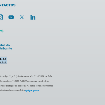
artigo 2.º, n.º 2, do Decreto-Lei n.º 118/2011, de 5 de
o Despacho n.º 13949-A/2022 designou a mestre Inês
ada da proteção de dados da AT sobre todas as questões
vés do endereço eletrónico
epd@at.gov.pt
.