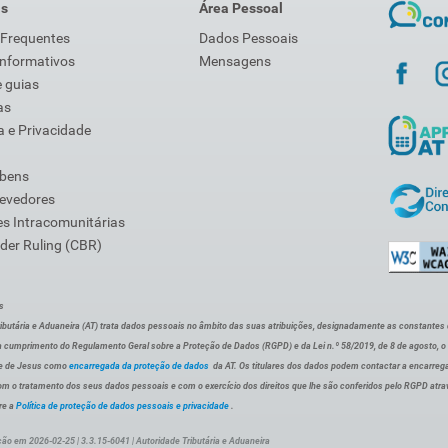
is
Área Pessoal
 Frequentes
Dados Pessoais
Informativos
Mensagens
 guias
as
 e Privacidade
 bens
Devedores
s Intracomunitárias
der Ruling (CBR)
s
ibutária e Aduaneira (AT) trata dados pessoais no âmbito das suas atribuições, designadamente as constantes do 
 cumprimento do Regulamento Geral sobre a Proteção de Dados (RGPD) e da Lei n.º 58/2019, de 8 de agosto, 
de de Jesus como
encarregada da proteção de dados
da AT. Os titulares dos dados podem contactar a encarreg
om o tratamento dos seus dados pessoais e com o exercício dos direitos que lhe são conferidos pelo RGPD atra
re a
Política de proteção de dados pessoais e privacidade
.
ção em 2026-02-25 | 3.3.15-6041 | Autoridade Tributária e Aduaneira