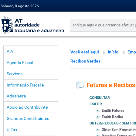
Sábado, 8 agosto 2026
A AT
Você está aqui
Início
Emp
Recibos Verdes
Agenda Fiscal
Serviços
Faturas e Recibos
Informação Fiscal e
Aduaneira
CONSULTAR
EMITIR
Apoio ao Contribuinte
Emitir Faturas
Emitir Recibo
Grandes Contribuintes
OBTER/RECOLHER SEM PR
U-Tax
Obter Sem Preenchi