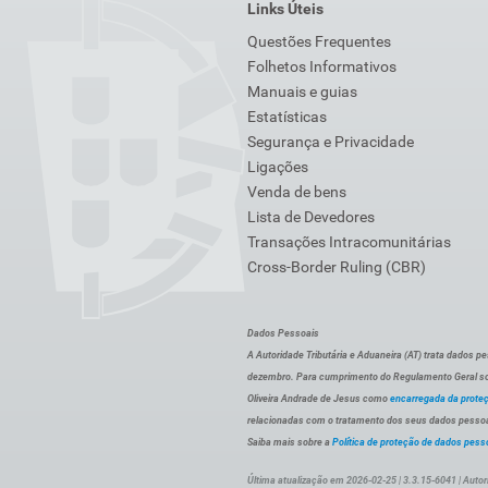
Links Úteis
Questões Frequentes
Folhetos Informativos
Manuais e guias
Estatísticas
Segurança e Privacidade
Ligações
Venda de bens
Lista de Devedores
Transações Intracomunitárias
Cross-Border Ruling (CBR)
Dados Pessoais
A Autoridade Tributária e Aduaneira (AT) trata dados p
dezembro. Para cumprimento do Regulamento Geral sob
Oliveira Andrade de Jesus como
encarregada da prote
relacionadas com o tratamento dos seus dados pessoai
Saiba mais sobre a
Política de proteção de dados pess
Última atualização em 2026-02-25 | 3.3.15-6041 | Autor