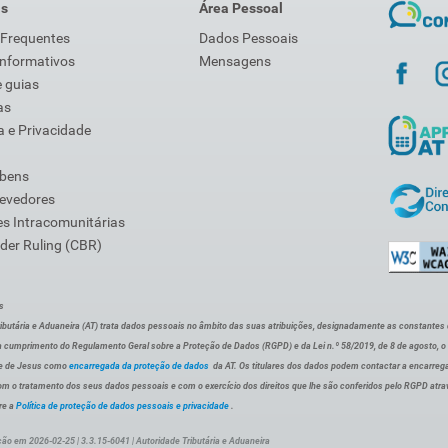
is
Área Pessoal
 Frequentes
Dados Pessoais
Informativos
Mensagens
 guias
as
 e Privacidade
 bens
Devedores
s Intracomunitárias
der Ruling (CBR)
s
ibutária e Aduaneira (AT) trata dados pessoais no âmbito das suas atribuições, designadamente as constantes do 
 cumprimento do Regulamento Geral sobre a Proteção de Dados (RGPD) e da Lei n.º 58/2019, de 8 de agosto, 
de de Jesus como
encarregada da proteção de dados
da AT. Os titulares dos dados podem contactar a encarreg
om o tratamento dos seus dados pessoais e com o exercício dos direitos que lhe são conferidos pelo RGPD atra
re a
Política de proteção de dados pessoais e privacidade
.
ção em 2026-02-25 | 3.3.15-6041 | Autoridade Tributária e Aduaneira