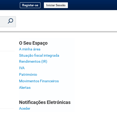
Registar-se
Iniciar Sessão
O Seu Espaço
A minha área
Situação fiscal integrada
Rendimentos (IR)
IVA
Património
Movimentos Financeiros
Alertas
Notificações Eletrónicas
Aceder