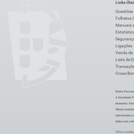
Links Úte
Questões
Folhetos 
Manuais e
Estatístic
Segurança
Ligações
Venda de
Lista de 
Transaçõe
Cross-Bor
Dados Pessoai
A Autoridade Tr
dezembro. Para
Oliveira Andra
relacionadas c
Saiba mais sob
Última atualiza