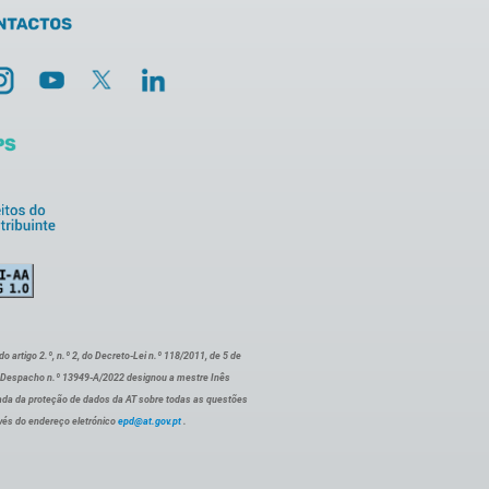
artigo 2.º, n.º 2, do Decreto-Lei n.º 118/2011, de 5 de
o Despacho n.º 13949-A/2022 designou a mestre Inês
ada da proteção de dados da AT sobre todas as questões
vés do endereço eletrónico
epd@at.gov.pt
.