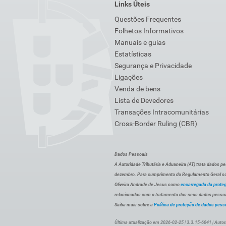
Links Úteis
Questões Frequentes
Folhetos Informativos
Manuais e guias
Estatísticas
Segurança e Privacidade
Ligações
Venda de bens
Lista de Devedores
Transações Intracomunitárias
Cross-Border Ruling (CBR)
Dados Pessoais
A Autoridade Tributária e Aduaneira (AT) trata dados p
dezembro. Para cumprimento do Regulamento Geral sob
Oliveira Andrade de Jesus como
encarregada da prote
relacionadas com o tratamento dos seus dados pessoai
Saiba mais sobre a
Política de proteção de dados pess
Última atualização em 2026-02-25 | 3.3.15-6041 | Autor