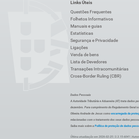
Links Úteis
Questões Frequentes
Folhetos Informativos
Manuais e guias
Estatísticas
Segurança e Privacidade
Ligações
Venda de bens
Lista de Devedores
Transações Intracomunitárias
Cross-Border Ruling (CBR)
Dados Pessoais
A Autoridade Tributária e Aduaneira (AT) trata dados p
dezembro. Para cumprimento do Regulamento Geral sob
Oliveira Andrade de Jesus como
encarregada da prote
relacionadas com o tratamento dos seus dados pessoai
Saiba mais sobre a
Política de proteção de dados pess
Última atualização em 2026-02-25 | 3.3.15-6041 | Autor