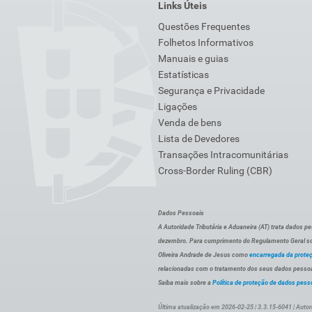
Links Úteis
Questões Frequentes
Folhetos Informativos
Manuais e guias
Estatísticas
Segurança e Privacidade
Ligações
Venda de bens
Lista de Devedores
Transações Intracomunitárias
Cross-Border Ruling (CBR)
Dados Pessoais
A Autoridade Tributária e Aduaneira (AT) trata dados p
dezembro. Para cumprimento do Regulamento Geral sob
Oliveira Andrade de Jesus como
encarregada da prote
relacionadas com o tratamento dos seus dados pessoai
Saiba mais sobre a
Política de proteção de dados pess
Última atualização em 2026-02-25 | 3.3.15-6041 | Autor