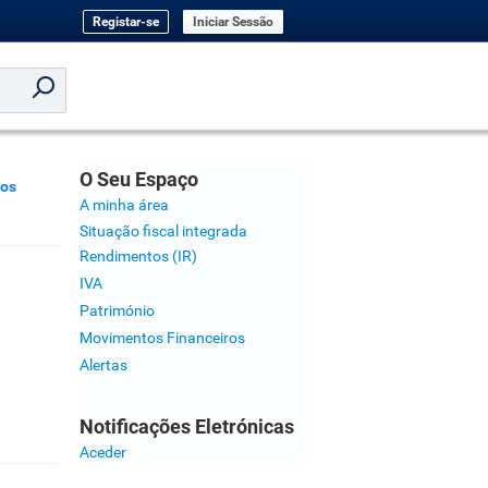
Registar-se
Iniciar Sessão
O Seu Espaço
los
A minha área
Situação fiscal integrada
Rendimentos (IR)
IVA
Património
Movimentos Financeiros
Alertas
Notificações Eletrónicas
Aceder