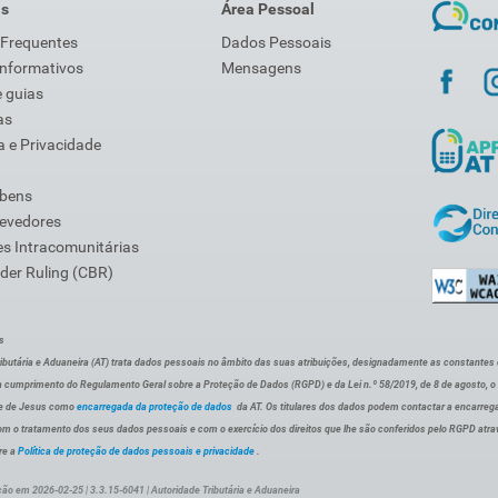
is
Área Pessoal
 Frequentes
Dados Pessoais
Informativos
Mensagens
 guias
as
 e Privacidade
 bens
Devedores
s Intracomunitárias
der Ruling (CBR)
s
ibutária e Aduaneira (AT) trata dados pessoais no âmbito das suas atribuições, designadamente as constantes do 
 cumprimento do Regulamento Geral sobre a Proteção de Dados (RGPD) e da Lei n.º 58/2019, de 8 de agosto, 
de de Jesus como
encarregada da proteção de dados
da AT. Os titulares dos dados podem contactar a encarreg
om o tratamento dos seus dados pessoais e com o exercício dos direitos que lhe são conferidos pelo RGPD atra
re a
Política de proteção de dados pessoais e privacidade
.
ção em 2026-02-25 | 3.3.15-6041 | Autoridade Tributária e Aduaneira