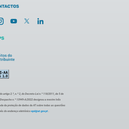
artigo 2.º, n.º 2, do Decreto-Lei n.º 118/2011, de 5 de
o Despacho n.º 13949-A/2022 designou a mestre Inês
ada da proteção de dados da AT sobre todas as questões
vés do endereço eletrónico
epd@at.gov.pt
.