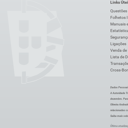
Links Úte
Questões
Folhetos 
Manuais e
Estatístic
Segurança
Ligações
Venda de
Lista de 
Transaçõe
Cross-Bor
Dados Pessoai
A Autoridade Tr
dezembro. Para
Oliveira Andra
relacionadas c
Saiba mais sob
Última atualiza