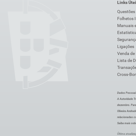
Links Úte
Questões
Folhetos 
Manuais e
Estatístic
Segurança
Ligações
Venda de
Lista de 
Transaçõe
Cross-Bor
Dados Pessoai
A Autoridade Tr
dezembro. Para
Oliveira Andra
relacionadas c
Saiba mais sob
Última atualiza