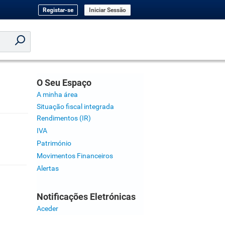
Registar-se
Iniciar Sessão
O Seu Espaço
A minha área
Situação fiscal integrada
Rendimentos (IR)
IVA
Património
Movimentos Financeiros
Alertas
Notificações Eletrónicas
Aceder