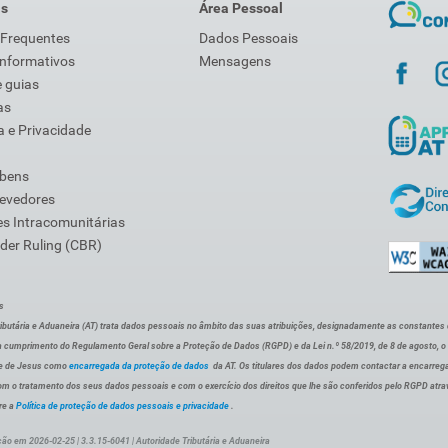
is
Área Pessoal
 Frequentes
Dados Pessoais
Informativos
Mensagens
 guias
as
 e Privacidade
 bens
Devedores
s Intracomunitárias
der Ruling (CBR)
s
ibutária e Aduaneira (AT) trata dados pessoais no âmbito das suas atribuições, designadamente as constantes do 
 cumprimento do Regulamento Geral sobre a Proteção de Dados (RGPD) e da Lei n.º 58/2019, de 8 de agosto, 
de de Jesus como
encarregada da proteção de dados
da AT. Os titulares dos dados podem contactar a encarreg
om o tratamento dos seus dados pessoais e com o exercício dos direitos que lhe são conferidos pelo RGPD atra
re a
Política de proteção de dados pessoais e privacidade
.
ção em 2026-02-25 | 3.3.15-6041 | Autoridade Tributária e Aduaneira