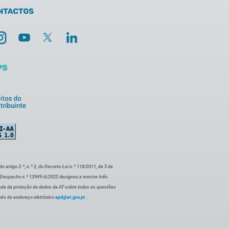
artigo 2.º, n.º 2, do Decreto-Lei n.º 118/2011, de 5 de
o Despacho n.º 13949-A/2022 designou a mestre Inês
ada da proteção de dados da AT sobre todas as questões
vés do endereço eletrónico
epd@at.gov.pt
.