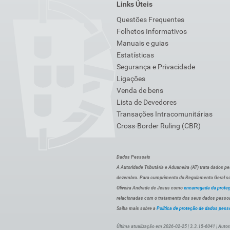
Links Úteis
Questões Frequentes
Folhetos Informativos
Manuais e guias
Estatísticas
Segurança e Privacidade
Ligações
Venda de bens
Lista de Devedores
Transações Intracomunitárias
Cross-Border Ruling (CBR)
Dados Pessoais
A Autoridade Tributária e Aduaneira (AT) trata dados p
dezembro. Para cumprimento do Regulamento Geral sob
Oliveira Andrade de Jesus como
encarregada da prote
relacionadas com o tratamento dos seus dados pessoai
Saiba mais sobre a
Política de proteção de dados pess
Última atualização em 2026-02-25 | 3.3.15-6041 | Autor