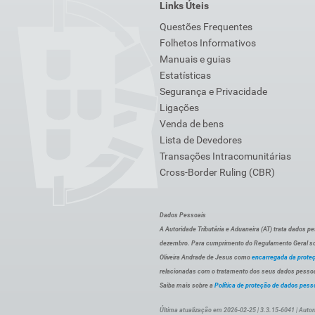
Links Úteis
Questões Frequentes
Folhetos Informativos
Manuais e guias
Estatísticas
Segurança e Privacidade
Ligações
Venda de bens
Lista de Devedores
Transações Intracomunitárias
Cross-Border Ruling (CBR)
Dados Pessoais
A Autoridade Tributária e Aduaneira (AT) trata dados p
dezembro. Para cumprimento do Regulamento Geral sob
Oliveira Andrade de Jesus como
encarregada da prote
relacionadas com o tratamento dos seus dados pessoai
Saiba mais sobre a
Política de proteção de dados pess
Última atualização em 2026-02-25 | 3.3.15-6041 | Autor