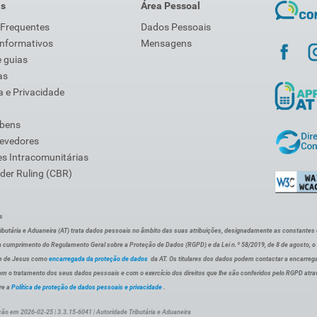
is
Área Pessoal
 Frequentes
Dados Pessoais
Informativos
Mensagens
 guias
as
 e Privacidade
 bens
Devedores
s Intracomunitárias
der Ruling (CBR)
s
ibutária e Aduaneira (AT) trata dados pessoais no âmbito das suas atribuições, designadamente as constantes do 
 cumprimento do Regulamento Geral sobre a Proteção de Dados (RGPD) e da Lei n.º 58/2019, de 8 de agosto, 
de de Jesus como
encarregada da proteção de dados
da AT. Os titulares dos dados podem contactar a encarreg
om o tratamento dos seus dados pessoais e com o exercício dos direitos que lhe são conferidos pelo RGPD atra
re a
Política de proteção de dados pessoais e privacidade
.
ção em 2026-02-25 | 3.3.15-6041 | Autoridade Tributária e Aduaneira