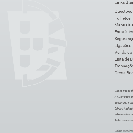
Links Úte
Questões
Folhetos 
Manuais e
Estatístic
Segurança
Ligações
Venda de
Lista de 
Transaçõe
Cross-Bor
Dados Pessoai
A Autoridade Tr
dezembro. Para
Oliveira Andra
relacionadas c
Saiba mais sob
Última atualiza