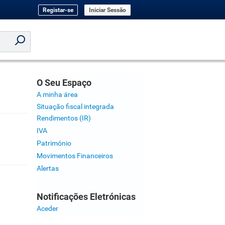
Registar-se
Iniciar Sessão
O Seu Espaço
A minha área
Situação fiscal integrada
Rendimentos (IR)
IVA
Património
Movimentos Financeiros
Alertas
Notificações Eletrónicas
Aceder