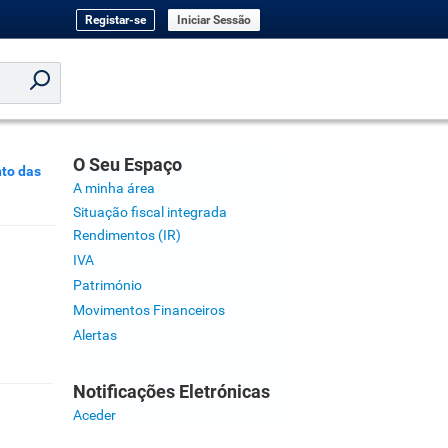
Registar-se
Iniciar Sessão
O Seu Espaço
to das
A minha área
Situação fiscal integrada
Rendimentos (IR)
IVA
Património
Movimentos Financeiros
Alertas
Notificações Eletrónicas
Aceder