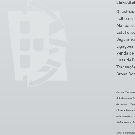
Links Úte
Questões
Folhetos 
Manuais e
Estatístic
Segurança
Ligações
Venda de
Lista de 
Transaçõe
Cross-Bor
Dados Pessoai
A Autoridade Tr
dezembro. Para
Oliveira Andra
relacionadas c
Saiba mais sob
Última atualiza