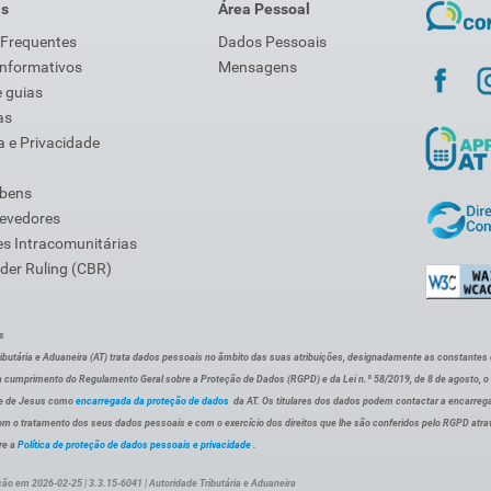
is
Área Pessoal
 Frequentes
Dados Pessoais
Informativos
Mensagens
 guias
as
 e Privacidade
 bens
Devedores
s Intracomunitárias
der Ruling (CBR)
s
ibutária e Aduaneira (AT) trata dados pessoais no âmbito das suas atribuições, designadamente as constantes do 
 cumprimento do Regulamento Geral sobre a Proteção de Dados (RGPD) e da Lei n.º 58/2019, de 8 de agosto, 
de de Jesus como
encarregada da proteção de dados
da AT. Os titulares dos dados podem contactar a encarreg
om o tratamento dos seus dados pessoais e com o exercício dos direitos que lhe são conferidos pelo RGPD atra
re a
Política de proteção de dados pessoais e privacidade
.
ção em 2026-02-25 | 3.3.15-6041 | Autoridade Tributária e Aduaneira