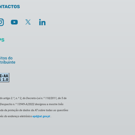
artigo 2.º, n.º 2, do Decreto-Lei n.º 118/2011, de 5 de
o Despacho n.º 13949-A/2022 designou a mestre Inês
ada da proteção de dados da AT sobre todas as questões
vés do endereço eletrónico
epd@at.gov.pt
.