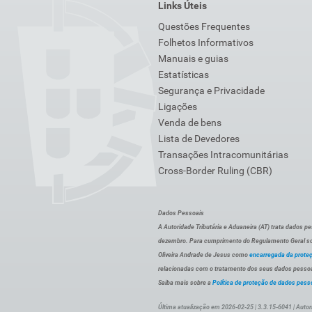
Links Úteis
Questões Frequentes
Folhetos Informativos
Manuais e guias
Estatísticas
Segurança e Privacidade
Ligações
Venda de bens
Lista de Devedores
Transações Intracomunitárias
Cross-Border Ruling (CBR)
Dados Pessoais
A Autoridade Tributária e Aduaneira (AT) trata dados p
dezembro. Para cumprimento do Regulamento Geral sob
Oliveira Andrade de Jesus como
encarregada da prote
relacionadas com o tratamento dos seus dados pessoai
Saiba mais sobre a
Política de proteção de dados pess
Última atualização em 2026-02-25 | 3.3.15-6041 | Autor