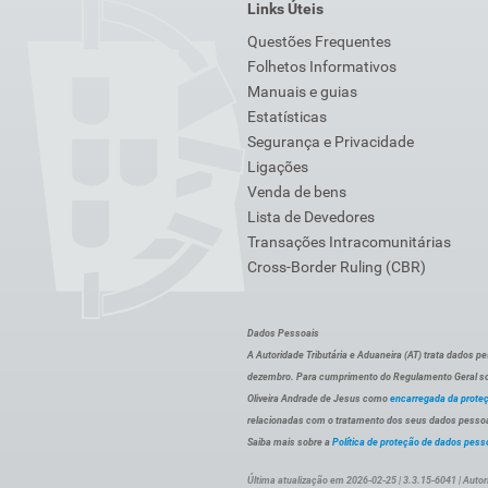
Links Úteis
Questões Frequentes
Folhetos Informativos
Manuais e guias
Estatísticas
Segurança e Privacidade
Ligações
Venda de bens
Lista de Devedores
Transações Intracomunitárias
Cross-Border Ruling (CBR)
Dados Pessoais
A Autoridade Tributária e Aduaneira (AT) trata dados p
dezembro. Para cumprimento do Regulamento Geral sob
Oliveira Andrade de Jesus como
encarregada da prote
relacionadas com o tratamento dos seus dados pessoai
Saiba mais sobre a
Política de proteção de dados pess
Última atualização em 2026-02-25 | 3.3.15-6041 | Autor