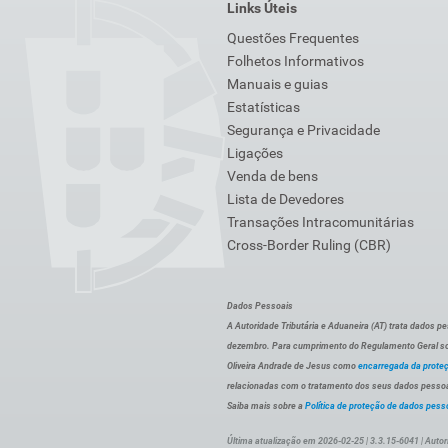
Links Úteis
Questões Frequentes
Folhetos Informativos
Manuais e guias
Estatísticas
Segurança e Privacidade
Ligações
Venda de bens
Lista de Devedores
Transações Intracomunitárias
Cross-Border Ruling (CBR)
Dados Pessoais
A Autoridade Tributária e Aduaneira (AT) trata dados p
dezembro. Para cumprimento do Regulamento Geral sob
Oliveira Andrade de Jesus como
encarregada da prote
relacionadas com o tratamento dos seus dados pessoai
Saiba mais sobre a
Política de proteção de dados pess
Última atualização em 2026-02-25 | 3.3.15-6041 | Autor